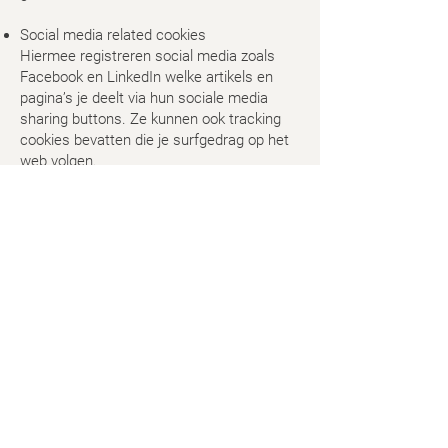
Social media related cookies
Hiermee registreren social media zoals
Facebook en LinkedIn welke artikels en
pagina’s je deelt via hun sociale media
sharing buttons. Ze kunnen ook tracking
cookies bevatten die je surfgedrag op het
web volgen.
Meer informatie over cookies
Nuttige informatie over cookies vindt u
hier:
http://www.allaboutcookies.org/
Bouwen op vertrouwen
Bij Immo Azur bouwen we niet alleen aan