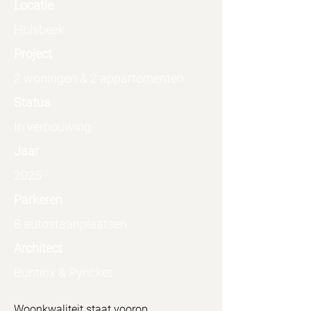
Locatie
Holsbeek
Project
2 woningen & 2 appartementen
Status
In verbouwing
Jaar
2025 -
Parkeren
8 autostaanplaatsen
Architect
Buntinx & Pyncket
Woonkwaliteit staat voorop.